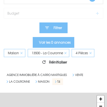
Budget
Filtrer
Voir les
0
annonces
Maison
13500 - La Couronne
4 Pièces
Réinitialiser
AGENCE IMMOBILIÈRE À CARRO MARTIGUES
VENTE
LA COURONNE
MAISON
T4
+
−