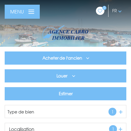
0
FR
MENU
Acheter
de l'ancien
De l'ancien
Louer
De l'immo pro
à l'année
Estimer
En saisonnier
Type de bien
1
Localisation
1