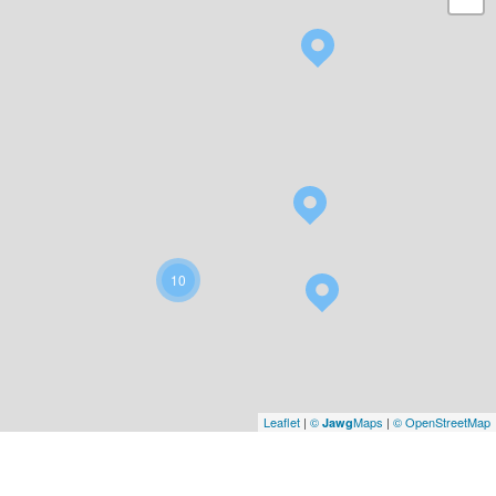
10
Leaflet
|
©
Maps
|
© OpenStreetMap
Jawg