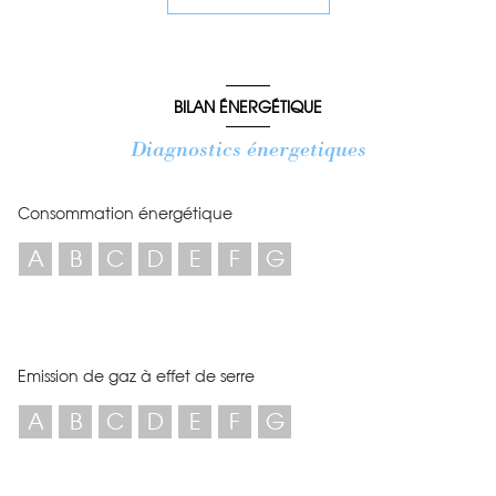
quotidien marché aux poissons de Carro ainsi que les
nombreux véliplanchistes venant profiter de ce célèbre spot
. Informations financières sur demande. Honoraires a la
charge du vendeur.
BILAN ÉNERGÉTIQUE
Diagnostics énergetiques
Consommation énergétique
A
B
C
D
E
F
G
Emission de gaz à effet de serre
A
B
C
D
E
F
G