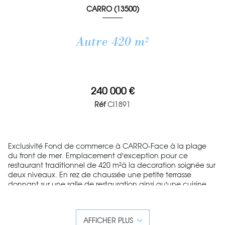
CARRO (13500)
Autre 420 m²
240 000 €
Réf
CI1891
Exclusivité Fond de commerce à CARRO-Face à la plage
du front de mer. Emplacement d'exception pour ce
restaurant traditionnel de 420 m²à la decoration soignée sur
deux niveaux. En rez de chaussée une petite terrasse
donnant sur une salle de restauration ainsi qu'une cuisine
fonctionnelle et équipée de matériaux de qualité .A
L'étage une salle dominante vue mer sur veranda, une
arrière cuisine , un vestiaire. 80 couverts et une ouverture du
AFFICHER PLUS
mardi au dimanche. Sur le grand parking du traditionnel et