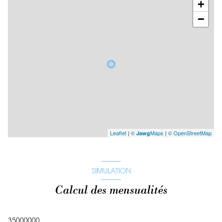
+
−
Leaflet
|
©
Maps
|
© OpenStreetMap
Jawg
SIMULATION
Calcul des mensualités
35000000