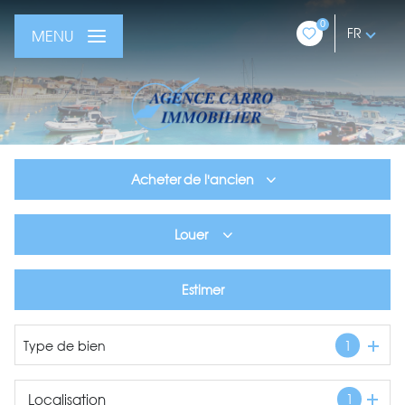
0
FR
MENU
Acheter
de l'ancien
De l'ancien
Louer
De l'immo pro
à l'année
Estimer
En saisonnier
Type de bien
1
Localisation
1