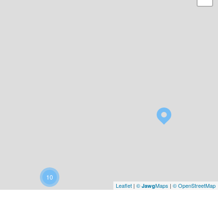
10
Leaflet
|
©
Maps
|
© OpenStreetMap
Jawg